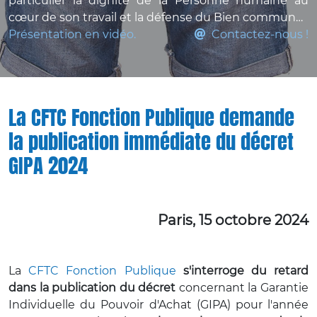
particulier la dignité de la Personne humaine au
cœur de son travail et la défense du Bien commun…
Présentation en vidéo.
Contactez-nous !
La CFTC Fonction Publique demande
la publication immédiate du décret
GIPA 2024
Paris, 15 octobre 2024
La
CFTC Fonction Publique
s'interroge du retard
dans la publication du décret
concernant la Garantie
Individuelle du Pouvoir d'Achat (GIPA) pour l'année