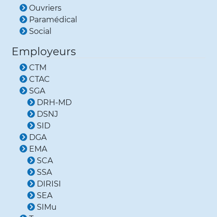
Ouvriers
Paramédical
Social
Employeurs
CTM
CTAC
SGA
DRH-MD
DSNJ
SID
DGA
EMA
SCA
SSA
DIRISI
SEA
SIMu