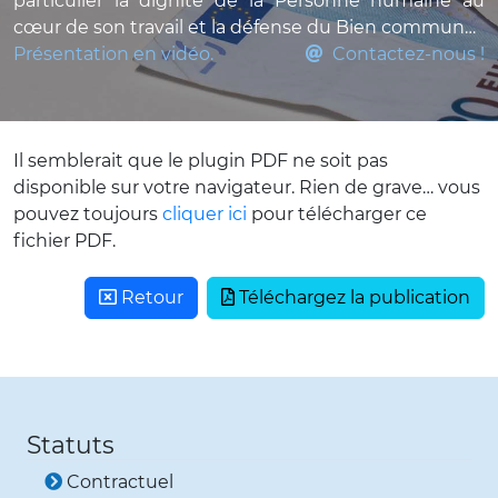
particulier la dignité de la Personne humaine au
cœur de son travail et la défense du Bien commun…
Présentation en vidéo.
Contactez-nous !
Il semblerait que le plugin PDF ne soit pas
disponible sur votre navigateur. Rien de grave… vous
pouvez toujours
cliquer ici
pour télécharger ce
fichier PDF.
Retour
Téléchargez la publication
Statuts
Contractuel