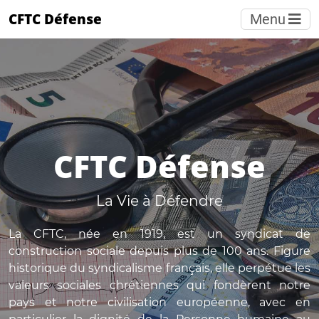
CFTC Défense
Menu
CFTC Défense
La Vie à Défendre
La CFTC, née en 1919, est un syndicat de
construction sociale depuis plus de 100 ans. Figure
historique du syndicalisme français, elle perpétue les
valeurs sociales chrétiennes qui fondèrent notre
pays et notre civilisation européenne, avec en