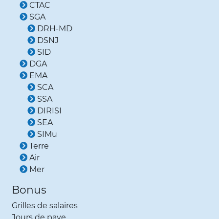
CTAC
SGA
DRH-MD
DSNJ
SID
DGA
EMA
SCA
SSA
DIRISI
SEA
SIMu
Terre
Air
Mer
Bonus
Grilles de salaires
Jours de paye