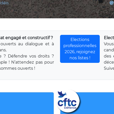
idéo.
at engagé et constructif ?
Elec
Elections
ouverts au dialogue et à
Vou
professionnelles
ans.
cand
2026, rejoignez
e ? Défendre vos droits ?
des 
nos listes !
mple ! N’attendez pas pour
déce
s sommes ouverts !
Suive