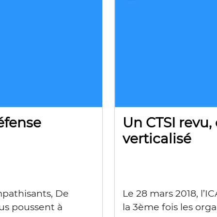
fense
Un CTSI revu, 
verticalisé
mpathisants, De
Le 28 mars 2018, l’I
us poussent à
la 3ème fois les orga