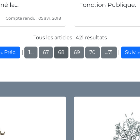
gné la…
Fonction Publique.
Compte rendu : 05 avr. 2018
Tous les articles : 421 résultats
« Préc.
1…
67
68
69
70
…71
Suiv. »
|
|
CFTC Défens